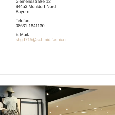
Siemensstraße 12
84453 Mühldorf Nord
Bayern
Telefon:
08631 1841130
E-Mail:
shg.f715@schmid.fashion