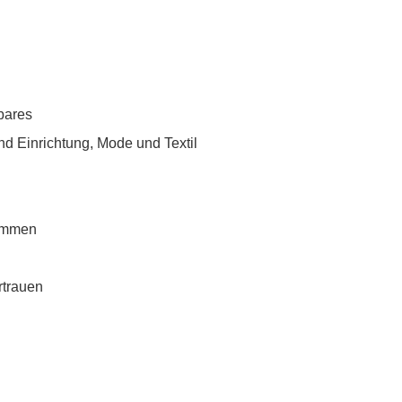
bares
nd Einrichtung, Mode und Textil
rammen
rtrauen