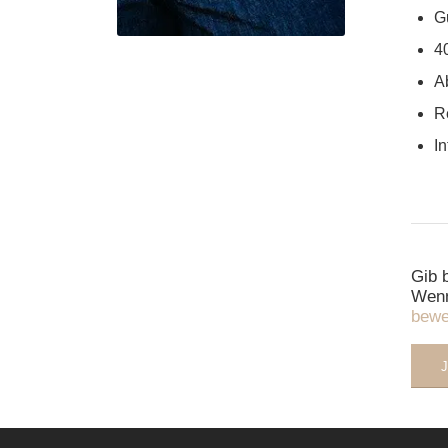
G
4
A
R
I
Gib 
Wenn
bew
J