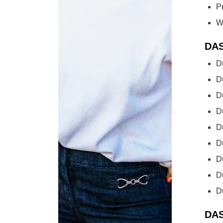
P
W
DAS
D
D
D
D
D
D
D
D
D
DAS