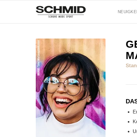
NEUIGKE
G
M
Stan
DA
E
K
U