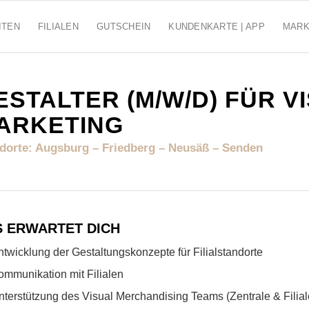
ITEN
FILIALEN
GUTSCHEIN
KUNDENKARTE | APP
MAR
ESTALTER (M/W/D) FÜR V
ARKETING
dorte: Augsburg – Friedberg – Neusäß – Senden
S ERWARTET DICH
ntwicklung der Gestaltungskonzepte für Filialstandorte
ommunikation mit Filialen
nterstützung des Visual Merchandising Teams (Zentrale & Filial