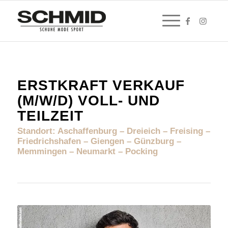
ERSTKRAFT VERKAUF
(M/W/D) VOLL- UND
TEILZEIT
Standort: Aschaffenburg – Dreieich – Freising –
Friedrichshafen – Giengen – Günzburg –
Memmingen – Neumarkt – Pocking