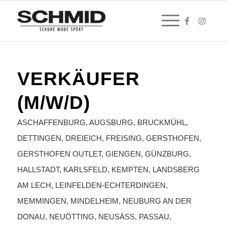
VERKÄUFER
(M/W/D)
ASCHAFFENBURG
,
AUGSBURG
,
BRUCKMÜHL
,
DETTINGEN
,
DREIEICH
,
FREISING
,
GERSTHOFEN
,
GERSTHOFEN OUTLET
,
GIENGEN
,
GÜNZBURG
,
HALLSTADT
,
KARLSFELD
,
KEMPTEN
,
LANDSBERG
AM LECH
,
LEINFELDEN-ECHTERDINGEN
,
MEMMINGEN
,
MINDELHEIM
,
NEUBURG AN DER
DONAU
,
NEUÖTTING
,
NEUSÄSS
,
PASSAU
,